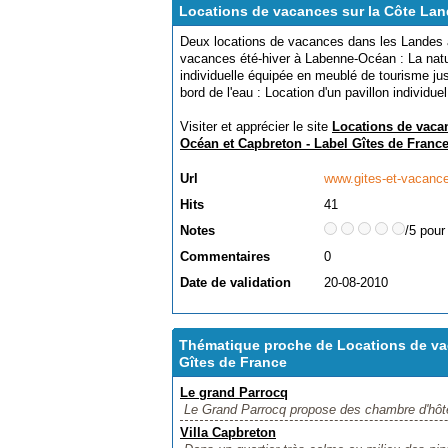
Locations de vacances sur la Côte Lan
Deux locations de vacances dans les Landes au
vacances été-hiver à Labenne-Océan : La natu
individuelle équipée en meublé de tourisme ju
bord de l'eau : Location d'un pavillon individue
Visiter et apprécier le site
Locations de vaca
Océan et Capbreton - Label Gîtes de Franc
Url
www.gites-et-vacance
Hits
41
Notes
/5 pour
Commentaires
0
Date de validation
20-08-2010
Thématique proche de Locations de va
Gîtes de France
Le grand Parrocq
Le Grand Parrocq propose des chambre d'hôte 
Villa Capbreton