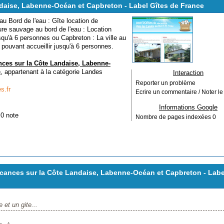
daise, Labenne-Océan et Capbreton - Label Gîtes de France
 Bord de l'eau : Gîte location de
re sauvage au bord de l'eau : Location
squ'à 6 personnes ou Capbreton : La ville au
l pouvant accueillir jusqu'à 6 personnes.
nces sur la Côte Landaise, Labenne-
e
, appartenant à la catégorie
Landes
Interaction
Reporter un problème
s.fr
Ecrire un commentaire / Noter le 
Informations Google
 0 note
Nombre de pages indexées
0
cances sur la Côte Landaise, Labenne-Océan et Capbreton - Labe
et un gite...