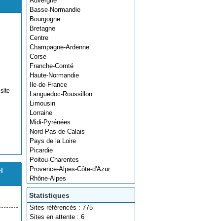
Auvergne
Basse-Normandie
Bourgogne
Bretagne
Centre
Champagne-Ardenne
Corse
Franche-Comté
Haute-Normandie
Ile-de-France
site
Languedoc-Roussillon
Limousin
Lorraine
Midi-Pyrénées
Nord-Pas-de-Calais
Pays de la Loire
Picardie
Poitou-Charentes
Provence-Alpes-Côte-d'Azur
l
Rhône-Alpes
Statistiques
Sites référencés : 775
Sites en attente : 6