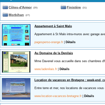
Côtes-d'Armor
Finistère
(35)
(31)
Morbihan
(27)
Appartement à Saint Malo
Appartement à St Malo intra-muros avec garage ave
pagesperso-orange.fr
|
Détails
Au Domaine de la Denilais
Mme Davenel vous accueille dans ses chambres d'hô
www.ladenilais.fr
|
Détails
Location de vacances en Bretagne : week-end, co
Entre terre et mer, nos locations de vacances vous of
www.location-vacances-bretagne.fr
|
Détails