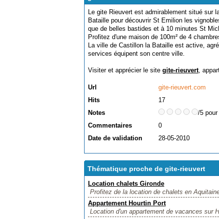
Le gite Rieuvert est admirablement situé sur la
Bataille pour découvrir St Emilion les vignoble
que de belles bastides et à 10 minutes St Mic
Profitez d'une maison de 100m² de 4 chambres
La ville de Castillon la Bataille est active, 
services équipent son centre ville.
Visiter et apprécier le site
gite-rieuvert
, appar
Url
gite-rieuvert.com
Hits
17
Notes
/5 pour
Commentaires
0
Date de validation
28-05-2010
Thématique proche de gite-rieuvert
Location chalets Gironde
Profitez de la location de chalets en Aquitaine
Appartement Hourtin Port
Location d'un appartement de vacances sur Ho