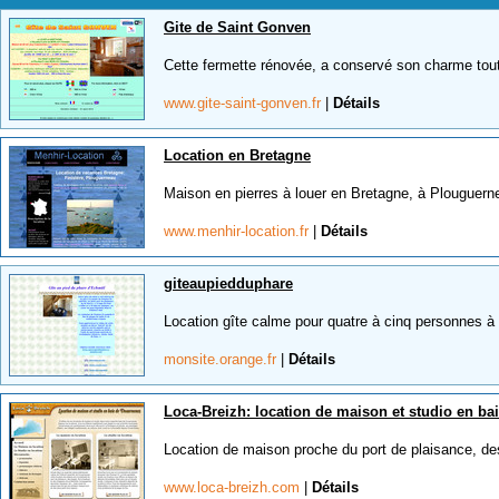
Gite de Saint Gonven
Cette fermette rénovée, a conservé son charme tout
www.gite-saint-gonven.fr
|
Détails
Location en Bretagne
Maison en pierres à louer en Bretagne, à Plouguern
www.menhir-location.fr
|
Détails
giteaupiedduphare
Location gîte calme pour quatre à cinq personnes à 
monsite.orange.fr
|
Détails
Loca-Breizh: location de maison et studio en ba
Location de maison proche du port de plaisance, des
www.loca-breizh.com
|
Détails