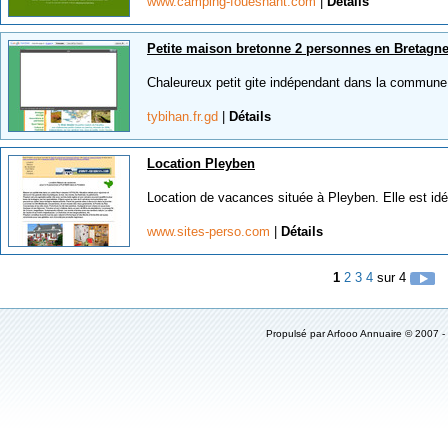
www.camping-fouesnant.com
|
Détails
Petite maison bretonne 2 personnes en Bretagn
Chaleureux petit gite indépendant dans la commune 
tybihan.fr.gd
|
Détails
Location Pleyben
Location de vacances située à Pleyben. Elle est idéa
www.sites-perso.com
|
Détails
1
2
3
4
sur 4
Propulsé par Arfooo Annuaire © 2007