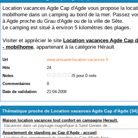
Location vacances Agde Cap d'Agde vous propose la locati
mobilhome dans un camping au bord de la mer. Passez v
à Agde proche du Grau d'Agde ou de la ville de Sète.
Le camping est situé à environ 5 kilomètres des plages.
Visiter et apprécier le site
Location vacances Agde Cap d
- mobilhome
, appartenant à la catégorie
Hérault
Url
www.annuaire-location-vacances.fr
Hits
24
Notes
/5 pour 0 note
Commentaires
0
Date de validation
21-04-2008
Thématique proche de Location vacances Agde Cap d'Agde (34)
Maison location vacances tout confort en campagne Herault.
Vacances dans un paysage magnifique à Saint Genies de...
Appartement de standing au Cap d'Agde - accueil
Location d'un appartement de standing au Cap d'Agde,face...