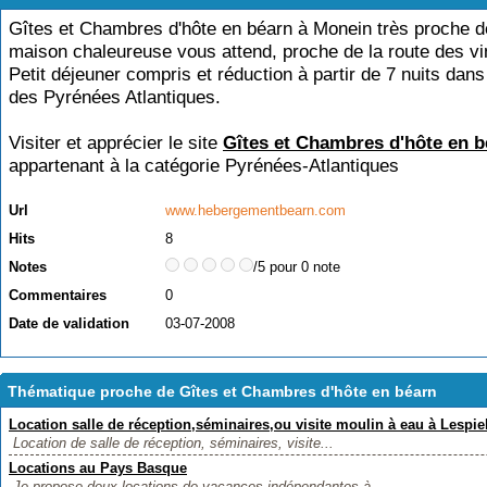
Gîtes et Chambres d'hôte en béarn à Monein très proche 
maison chaleureuse vous attend, proche de la route des vi
Petit déjeuner compris et réduction à partir de 7 nuits dans
des Pyrénées Atlantiques.
Visiter et apprécier le site
Gîtes et Chambres d'hôte en b
appartenant à la catégorie
Pyrénées-Atlantiques
Url
www.hebergementbearn.com
Hits
8
Notes
/5 pour 0 note
Commentaires
0
Date de validation
03-07-2008
Thématique proche de Gîtes et Chambres d'hôte en béarn
Location salle de réception,séminaires,ou visite moulin à eau à Lespi
Location de salle de réception, séminaires, visite...
Locations au Pays Basque
Je propose deux locations de vacances indépendantes à...