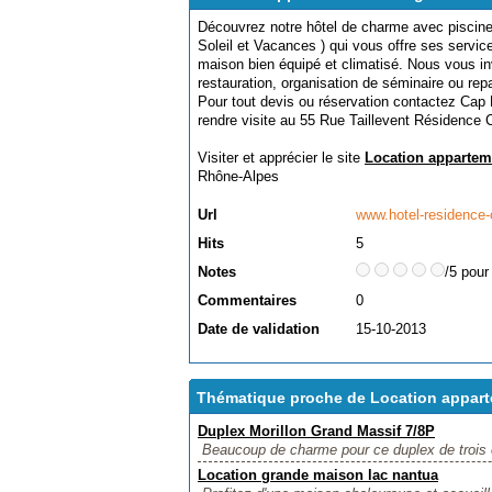
Découvrez notre hôtel de charme avec piscin
Soleil et Vacances ) qui vous offre ses servic
maison bien équipé et climatisé. Nous vous i
restauration, organisation de séminaire ou repa
Pour tout devis ou réservation contactez Ca
rendre visite au 55 Rue Taillevent Résiden
Visiter et apprécier le site
Location apparte
Rhône-Alpes
Url
www.hotel-residence
Hits
5
Notes
/5 pour
Commentaires
0
Date de validation
15-10-2013
Thématique proche de Location appar
Duplex Morillon Grand Massif 7/8P
Beaucoup de charme pour ce duplex de trois é
Location grande maison lac nantua