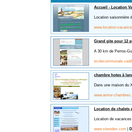
Accueil - Location V
Location saisonnière 
www.location-vacance
Grand gite pour 12 
A 30 km de Perros-Gui
ecolecommunale.vad
chambre hotes à lann
Dans une maison du XV
www.armor-chambres.
Location de chalets
Location de vacances s
www.stereden.com
|
D