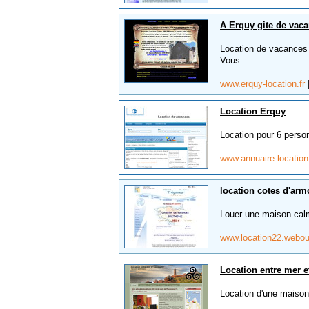
A Erquy gite de vaca
Location de vacances 
Vous...
www.erquy-location.fr
Location Erquy
Location pour 6 perso
www.annuaire-locatio
location cotes d'arm
Louer une maison calm
www.location22.webo
Location entre mer 
Location d'une maison 