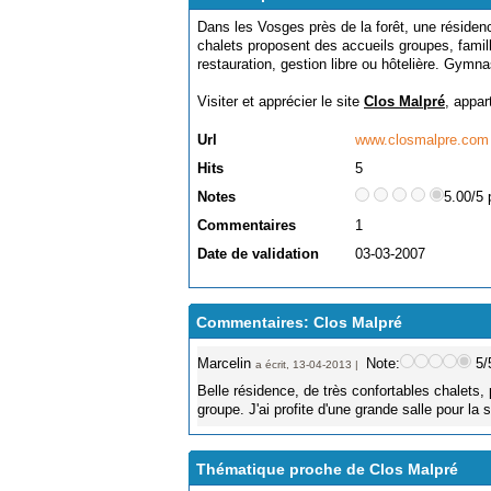
Dans les Vosges près de la forêt, une résidenc
chalets proposent des accueils groupes, famil
restauration, gestion libre ou hôtelière. Gymnas
Visiter et apprécier le site
Clos Malpré
, appar
Url
www.closmalpre.com
Hits
5
Notes
5.00/5 
Commentaires
1
Date de validation
03-03-2007
Commentaires: Clos Malpré
Marcelin
Note:
5/
a écrit, 13-04-2013 |
Belle résidence, de très confortables chalets, 
groupe. J'ai profite d'une grande salle pour la
Thématique proche de Clos Malpré